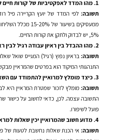
1. מהו המדד לאפקטיביות של קורות חיים לפי המידע בעמוד?
תשובה:
לפי המדד של יועץ הקריירה פיל רו
5%, יש לבדוק ולתקן את קורות החיים.
2. מהו ההבדל בין ראיון עבודה רגיל לבין ראיון התנהגותי לפי הטקסט?
תשובה:
בראיון נפוץ (רגיל) המגייס שואל שאלו
התנהגותי המיקוד הוא בפרטים שהמראיין מבקש ל
3. כיצד מומלץ למרואיין להתמודד עם השאלה "ציין חולשה שלך"?
תשובה:
מומלץ לזכור שמטרת המראיין היא לב
התשובה עצמה. לכן, כדאי לחשוב על כישור שהמ
פועל לשיפורו.
4. מדוע חשוב שהמרואיין יכין שאלות למראיין מראש?
תשובה:
אי הכנת שאלות נחשבת לטעות של פסיב